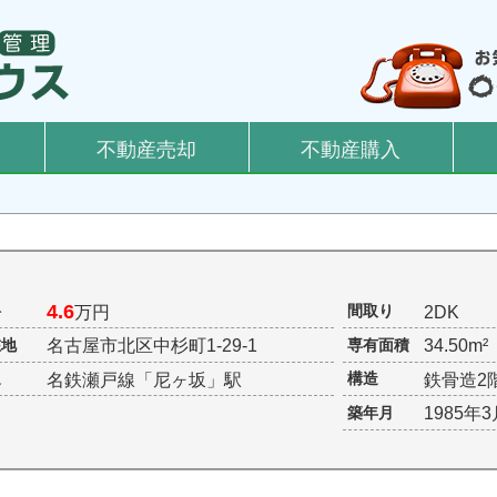
不動産売却
不動産購入
4.6
料
間取り
万円
2DK
在地
専有面積
名古屋市北区中杉町1-29-1
34.50m
通
構造
名鉄瀬戸線「尼ヶ坂」駅
鉄骨造2
築年月
1985年