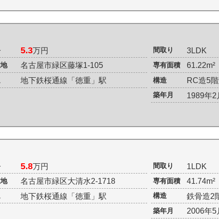
5.3
料
間取り
万円
3LDK
在地
専有面積
名古屋市緑区藤塚1-105
61.22m
通
構造
地下鉄桜通線「徳重」駅
RC造5
築年月
1989年
5.8
料
間取り
万円
1LDK
在地
専有面積
名古屋市緑区大清水2-1718
41.74m
通
構造
地下鉄桜通線「徳重」駅
鉄骨造2
築年月
2006年