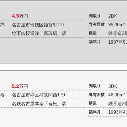
4.9
料
間取り
万円
2DK
在地
専有面積
名古屋市瑞穂区姫宮町2-9
35.00m
通
構造
地下鉄桜通線「新瑞橋」駅
鉄骨造2
築年月
1987年
5.2
料
間取り
万円
3DK
在地
専有面積
名古屋市緑区桶狭間西170
48.00m
通
構造
名鉄名古屋本線「有松」駅
鉄骨造2
築年月
1993年