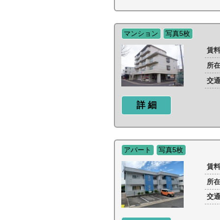
マンション
写真5枚
賃
所
交
詳 細
アパート
写真5枚
賃
所
交