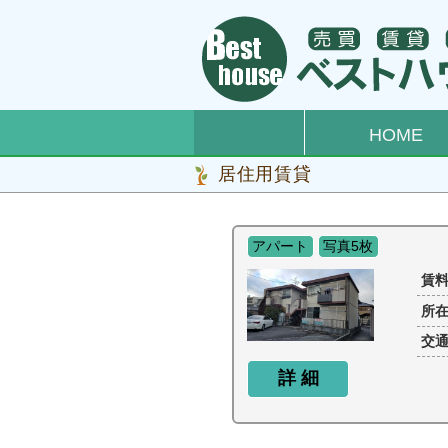
HOME
居住用賃貸
アパート
写真5枚
賃
所
交
詳 細