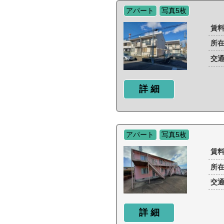
アパート
写真5枚
賃
所
交
詳 細
アパート
写真5枚
賃
所
交
詳 細